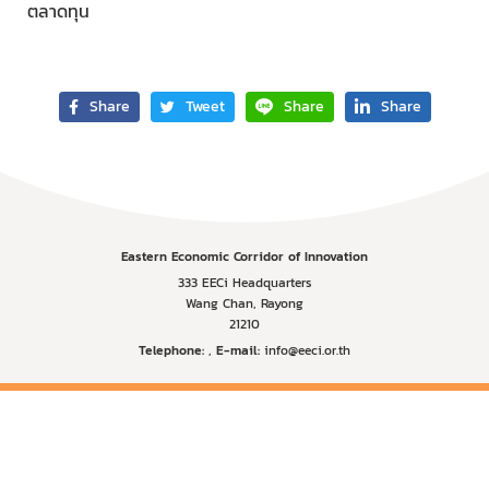
ตลาดทุน
Share
Tweet
Share
Share
Eastern Economic Corridor of Innovation
333 EECi Headquarters
Wang Chan, Rayong
21210
Telephone:
,
E-mail:
info@eeci.or.th