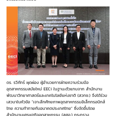
ดร. รวีภัทร์ ผุดผ่อง ผู้อำนวยการฝ่ายความร่วมมือ
อุตสาหกรรมสมัยใหม่ EECi ในฐานะตัวแทนจาก สำนักงาน
พัฒนาวิทยาศาสตร์และเทคโนโลยีแห่งชาติ (สวทช.) จึงได้ร่วม
เสวนาในหัวข้อ “เจาะลึกศักยภาพอุตสาหกรรมอิเล็กทรอนิกส์
ไทย ความท้าทายกับอนาคตประเทศไทย” ซึ่งจัดขึ้นโดย
สำนักงานเศรษฐกิจอุตสาหกรรม (สศอ.) กระทรวง