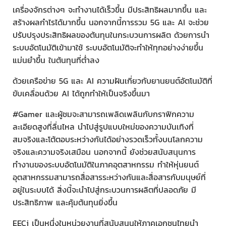
เครื่องจักรต่างๆ จะทำงานได้เร็วขึ้น มีประสิทธิผลมากขึ้น และ
สร้างผลกําไรได้มากขึ้น นอกจากนี้การรวม 5G และ AI จะช่วย
ปรับปรุงประสิทธิผลของต้นทุนในกระบวนการผลิต ด้วยการนำ
ระบบอัตโนมัติเข้ามาใช้ ระบบอัตโนมัติจะทำให้ทุกอย่างง่ายขึ้น
แม่นยำขึ้น ในต้นทุนที่ต่ำลง
ด้วยเครือข่าย 5G และ AI ความฝันเกี่ยวกับยานยนต์อัตโนมัติที่
ขับเคลื่อนด้วย AI ได้ถูกทำให้เป็นจริงขึ้นมา
#Gamer และผู้ชมจะสามารถเพลิดเพลินกับกราฟิกความ
ละเอียดสูงที่ลื่นไหล นำไปสู่รูปแบบใหม่ของความบันเทิงที่
สมจริงและโต้ตอบระหว่างกันได้อย่างรวดเร็วทั้งบนโลกความ
จริงและความจริงเสมือน นอกจากนี้ ยังช่วยสนับสนุนการ
ทำงานของระบบอัตโนมัติในภาคอุตสาหกรรม ทําให้หุ่นยนต์
อุตสาหกรรมสามารถสื่อสารระหว่างกันและสื่อสารกับมนุษย์ที่
อยู่ในระบบได้ สิ่งนี้จะนําไปสู่กระบวนการผลิตที่ปลอดภัย มี
ประสิทธิภาพ และคุ้มต้นทุนยิ่งขึ้น
EECi เป็นหนึ่งในหน่วยงานที่สนับสนุนให้ภาคเอกชนไทยนำ