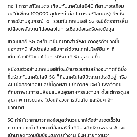
ต่อ 1 ตารางกิโลเมตร เทียบกับเทคโนโลยี4G ที่สามารถเชื่อม
ต่อได้เพียง 100,000 อุปกรณ์ ต่อ 1 ตารางกิโลเมตร) อีกทั้ง
การใช้งานอุปกรณ์ IoT ร่วมกับเทคโนโลยี 5G จะมีอัตราการสิ้น
เปลืองพลังงานที่น้อยลงในการเชื่อมต่อและรับส่งข้อมูล
เทคโนโลยี 5G จะเข้ามามีบทบาทสำคัญในภาคธุรกิจมากขึ้น
นอกจากนี้ ยังช่วยส่งเสริมการใช้งานเทคโนโลยีอื่น ๆ ที่
เกี่ยวข้องให้มีแนวโน้มการใช้งานที่เพิ่มสูงมากขึ้น
หนึ่งในตัวอย่างเทคโนโลยีที่จะเข้ามาร่วมกันสร้างอนาคตที่ดียิ่ง
ขึ้นร่วมกับเทคโนโลยี 5G ก็คือเทคโนโลยีปัญญาประดิษฐ์ หรือ
AI เมื่อสองเทคโนโลยีนี้ถูกผสานเข้าด้วยกันจะเป็นพลวัตที่มี
ศักยภาพในการเปลี่ยนแปลงอุตสาหกรรมต่างๆ ตั้งแต่การดูแล
สุขภาพ การขนส่ง ไปจนถึงวงการบันเทิง และอื่นๆ อีก
มากมาย
5G ทำให้เราสามารถส่งข้อมูลจำนวนมากได้อย่างรวดเร็วใน
ความหน่วงต่ำ ในขณะที่อัลกอริทึมที่มีประสิทธิภาพของ AI จะ
เข้ามาลดความซับซ้อนในการทำงาน ซึ่งหมายความว่า