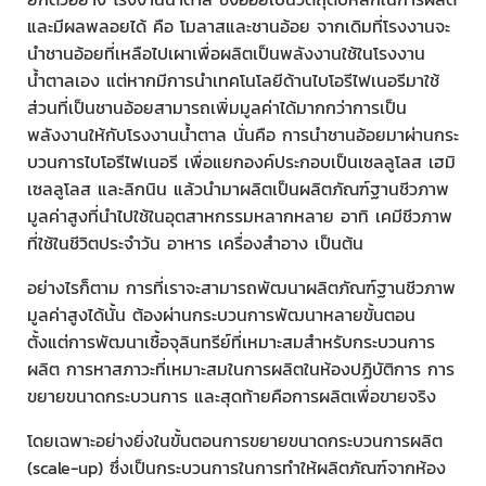
และมีผลพลอยได้ คือ โมลาสและชานอ้อย จากเดิมที่โรงงานจะ
นำชานอ้อยที่เหลือไปเผาเพื่อผลิตเป็นพลังงานใช้ในโรงงาน
น้ำตาลเอง แต่หากมีการนำเทคโนโลยีด้านไบโอรีไฟเนอรีมาใช้
ส่วนที่เป็นชานอ้อยสามารถเพิ่มมูลค่าได้มากกว่าการเป็น
พลังงานให้กับโรงงานน้ำตาล นั่นคือ การนำชานอ้อยมาผ่านกระ
บวนการไบโอรีไฟเนอรี เพื่อแยกองค์ประกอบเป็นเซลลูโลส เฮมิ
เซลลูโลส และลิกนิน แล้วนำมาผลิตเป็นผลิตภัณฑ์ฐานชีวภาพ
มูลค่าสูงที่นำไปใช้ในอุตสาหกรรมหลากหลาย อาทิ เคมีชีวภาพ
ที่ใช้ในชีวิตประจำวัน อาหาร เครื่องสำอาง เป็นต้น
อย่างไรก็ตาม การที่เราจะสามารถพัฒนาผลิตภัณฑ์ฐานชีวภาพ
มูลค่าสูงได้นั้น ต้องผ่านกระบวนการพัฒนาหลายขั้นตอน
ตั้งแต่การพัฒนาเชื้อจุลินทรีย์ที่เหมาะสมสำหรับกระบวนการ
ผลิต การหาสภาวะที่เหมาะสมในการผลิตในห้องปฏิบัติการ การ
ขยายขนาดกระบวนการ และสุดท้ายคือการผลิตเพื่อขายจริง
โดยเฉพาะอย่างยิ่งในขั้นตอนการขยายขนาดกระบวนการผลิต
(scale-up) ซึ่งเป็นกระบวนการในการทำให้ผลิตภัณฑ์จากห้อง