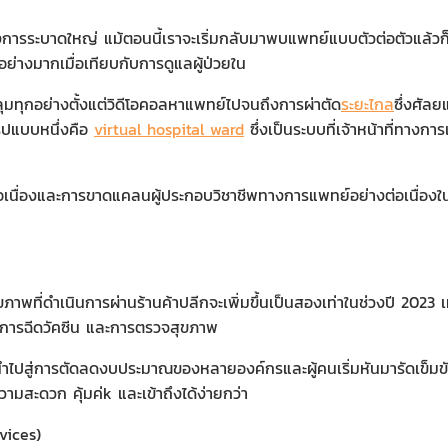
วงการระบาดใหญ่ แม้ตอนนี้เราจะเริ่มกลับมาพบแพทย์แบบตัวต่อตัวแล้วก
ย่างมากเมื่อเทียบกับการดูแลผู้ป่วยใน
มทุกอย่างตั้งแต่วิดีโอคอลหาแพทย์ไปจนถึงการผ่าตัด
ระยะไกล
ซึ่งศัลย
ูปแบบหนึ่งคือ
virtual hospital ward
ซึ่งเป็นระบบที่เจ้าหน้าที่ทาง
ต่อเนื่องและการขาดแคลนผู้ประกอบวิชาชีพทางการแพทย์อย่างต่อเนื่อ
ขภาพที่ดําเนินการผ่านร้านค้าปลีกจะเพิ่มขึ้นเป็นสองเท่าในช่วงปี 202
 การฉีดวัคซีน และการตรวจสุขภาพ
าไปสู่การตัดลดงบประมาณของหลายองค์กรและผู้คนเริ่มหันมารัดเข็มขัด 
ามสะดวก คุ้มค่k และเข้าถึงได้ง่ายกว่า
vices)