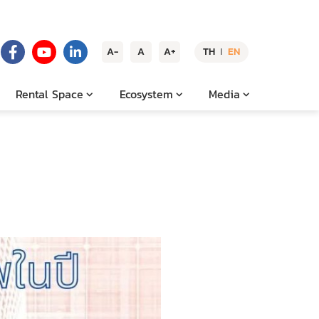
A-
A
A+
TH
EN
|
Rental Space
Ecosystem
Media