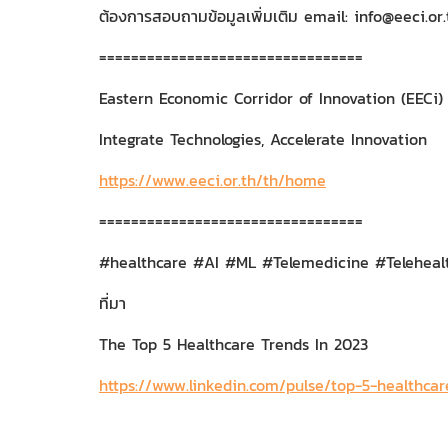
ต้องการสอบถามข้อมูลเพิ่มเติม email: info@eeci.or.
=================================
Eastern Economic Corridor of Innovation (EECi)
Integrate Technologies, Accelerate Innovation
https://www.eeci.or.th/th/home
=================================
#healthcare #AI #ML #Telemedicine #Teleheal
ที่มา
The Top 5 Healthcare Trends In 2023
https://www.linkedin.com/pulse/top-5-health