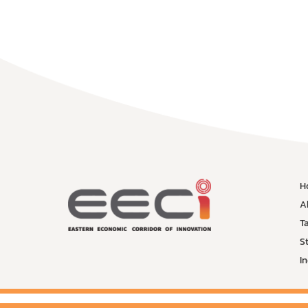
H
A
T
St
I