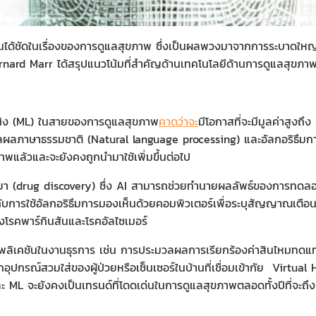
 เห็นได้ชัดในเรื่องของการดูแลสุขภาพ ซึ่งเป็นผลพวงมาจากการระบาดใ
rd Marr ได้สรุปแนวโน้มที่สําคัญด้านเทคโนโลยีด้านการดูแลสุขภาพใน
นนิง (ML) ในสายของการดูแลสุขภาพ
คาดว่าจะ
มีโอกาสที่จะมีมูลค่าสูงถ
ผลภาษาธรรมชาติ (Natural language processing) และอัลกอริธึมก
พแล้วและจะยังคงถูกนํามาใช้เพิ่มขึ้นต่อไป
ยา (drug discovery) ซึ่ง AI สามารถช่วยทํานายผลลัพธ์ของการทดลอง
ับการใช้อัลกอริธึมการมองเห็นด้วยคอมพิวเตอร์เพื่อระบุสัญญาณเตื
โรคพาร์กินสันและโรคอัลไซเมอร์
ลิเคชันในงานธุรการ เช่น การประมวลผลการเรียกร้องค่าสินไหมทดแทน
อุปกรณ์สวมใส่ของผู้ป่วยหรือเซ็นเซอร์ในบ้านที่เชื่อมเข้ากัย Virtual H
 และ ML จะยังคงเป็นเทรนด์ที่โดดเด่นในการดูแลสุขภาพตลอดทั้งปีที่จะถึงน