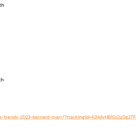
th
th
care-trends-2023-bernard-marr/?trackingId=42HdvHB1QJ2z0g