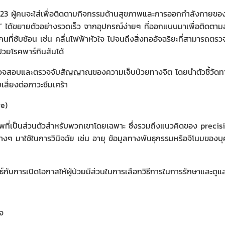
2023 ผู้คนจะใส่เพื่อติดตามกิจกรรมด้านสุขภาพและการออกกําลังกายข
” ได้ขยายตัวอย่างรวดเร็ว จากอุปกรณ์ง่ายๆ ที่ออกแบบมาเพื่อติดตา
นที่ซับซ้อน เช่น คลื่นไฟฟ้าหัวใจ ไปจนถึงสิ่งทออัจฉริยะที่สามารถต
ป่วยโรคพาร์กินสันได้
ตรวจสอบและตรวจจับสัญญาณของความเจ็บป่วยทางจิต โดยนำตัวชี้วัด
สี่ยงต่อภาวะซึมเศร้า
e)
ขภาพที่เป็นส่วนตัวสําหรับพวกเขาโดยเฉพาะ ซึ่งรวมถึงแนวคิดของ preci
่างๆ มาใช้ในการวินิจฉัย เช่น อายุ ข้อมูลทางพันธุกรรมหรือจีโนมของบ
ธ์กับการเปิดโอกาสให้ผู้ป่วยมีส่วนในการเลือกวิธีการในการรักษาและ
ใจ