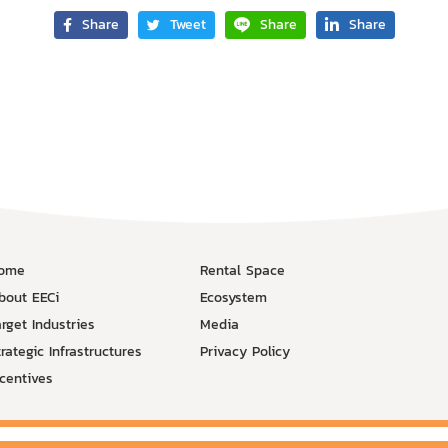
Share
Tweet
Share
Share
ome
Rental Space
bout EECi
Ecosystem
arget Industries
Media
rategic Infrastructures
Privacy Policy
ncentives