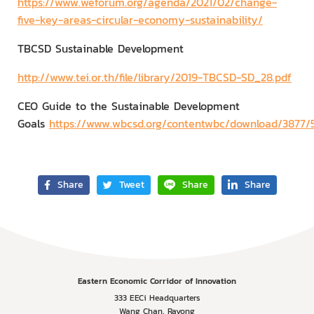
https://www.weforum.org/agenda/2021/02/change-
five-key-areas-circular-economy-sustainability/
TBCSD Sustainable Development
http://www.tei.or.th/file/library/2019-TBCSD-SD_28.pdf
CEO Guide to the Sustainable Development
Goals
https://www.wbcsd.org/contentwbc/download/3877/5
Share
Tweet
Share
Share
Eastern Economic Corridor of Innovation
333 EECi Headquarters
Wang Chan, Rayong