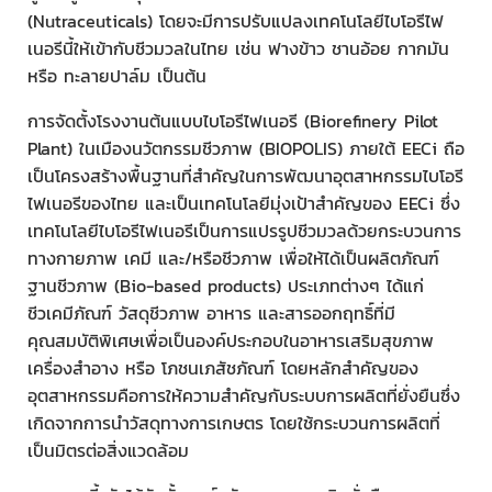
(Nutraceuticals) โดยจะมีการปรับแปลงเทคโนโลยีไบโอรีไฟ
เนอรีนี้ให้เข้ากับชีวมวลในไทย เช่น ฟางข้าว ชานอ้อย กากมัน
หรือ ทะลายปาล์ม เป็นต้น
การจัดตั้งโรงงานต้นแบบไบโอรีไฟเนอรี (Biorefinery Pilot
Plant) ในเมืองนวัตกรรมชีวภาพ (BIOPOLIS) ภายใต้ EECi ถือ
เป็นโครงสร้างพื้นฐานที่สำคัญในการพัฒนาอุตสาหกรรมไบโอรี
ไฟเนอรีของไทย และเป็นเทคโนโลยีมุ่งเป้าสำคัญของ EECi ซึ่ง
เทคโนโลยีไบโอรีไฟเนอรีเป็นการแปรรูปชีวมวลด้วยกระบวนการ
ทางกายภาพ เคมี และ/หรือชีวภาพ เพื่อให้ได้เป็นผลิตภัณฑ์
ฐานชีวภาพ (Bio-based products) ประเภทต่างๆ ได้แก่
ชีวเคมีภัณฑ์ วัสดุชีวภาพ อาหาร และสารออกฤทธิ์ที่มี
คุณสมบัติพิเศษเพื่อเป็นองค์ประกอบในอาหารเสริมสุขภาพ
เครื่องสำอาง หรือ โภชนเภสัชภัณฑ์ โดยหลักสำคัญของ
อุตสาหกรรมคือการให้ความสำคัญกับระบบการผลิตที่ยั่งยืนซึ่ง
เกิดจากการนำวัสดุทางการเกษตร โดยใช้กระบวนการผลิตที่
เป็นมิตรต่อสิ่งแวดล้อม