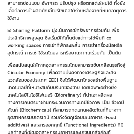
สามารถซ่อมแซม อัพเกรด ปรับปรุง หรือตกแต่งใหม่ได้ ทั้งยัง
เอื้อต่อการนำผลิตภัณฑ์ไปรีไซเคิลได้ง่ายหลังจากที่หมดอายุการ
ใช้งาน
5) Sharing Platform มุ่งเน้นการใช้ทรัพยากรร่วมกัน เพื่อ
ประสิทธิภาพสูงสุด ซึ่งเริ่มมีให้เห็นตั้งแต่การใช้พื้นที่ co-
working spaces การเช่าที่พักระยะสั้น การเช่าเครื่องมือหรือ
อุปกรณ์ การเช่าใช้รถโดยสารหรือยานภาหนะร่วมกัน เป็นต้น
เพื่อสนับสนุนให้ภาคอุตสาหกรรมไทยสามารถขับเคลื่อนธุรกิจสู่
Circular Economy เพื่อความมั่งคงทางเศรษฐกิจและสิ่ง
แวดล้อมของประเทศ EECi จึงได้พัฒนาโครงสร้างพื้นฐาน
เทคโนโลยีที่เหมาะสมกับบริบทของไทย โดยเฉพาะอย่างยิ่ง
เทคโนโลยีไบโอรีไฟเนอรี (Biorefinery) ที่นำเอาผลิตผล
ทางการเกษตรมาผ่านกระบวนการทางเคมีชีวภาพ เป็น ชีวเคมี
ภัณฑ์ (Biochemicals) ที่สามารถทดแทนผลิตภัณฑ์ที่มาจาก
อุตสาหกรรมปิโตรเคมี รวมถึงวัตถุเจือปนในอาหาร (Food
additives) และสารออกฤทธิ์ (Functional ingredients) ที่มี
มูลค่าสูงที่ใช้ในอุตสาหกรรมอาหารและโภชนเภสัชภัณฑ์