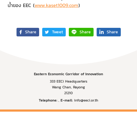
น้ำของ EEC (
www.kaset1009.com
)
Share
Tweet
Share
Share
Eastern Economic Corridor of Innovation
333 EECi Headquarters
Wang Chan, Rayong
21210
Telephone:
,
E-mail:
info@eeci.or.th