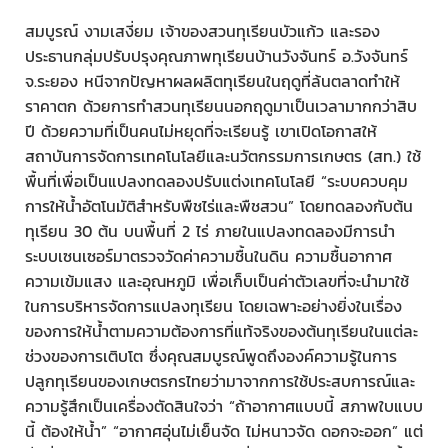
สมบูรณ์ งามเสงี่ยม เจ้าของสวนทุเรียนบัวแก้ว และรอง
ประธานกลุ่มปรับปรุงคุณภาพทุเรียนบ้านวังจันทร์ อ.วังจันทร์
จ.ระยอง หนีจากปัญหาผลผลิตทุเรียนในฤดูที่ล้นตลาดทำให้
ราคาตก ด้วยการทำสวนทุเรียนนอกฤดูมาเป็นเวลามากกว่าสิบ
ปี ด้วยความที่เป็นคนไม่หยุดที่จะเรียนรู้ เขาเปิดโอกาสให้
สถาบันการจัดการเทคโนโลยีและนวัตกรรมการเกษตร (สท.) ใช้
พื้นที่เพื่อเป็นแปลงทดลองปรับแต่งเทคโนโลยี “ระบบควบคุม
การให้น้ำอัตโนมัติสำหรับพืชไร่และพืชสวน” โดยทดลองกับต้น
ทุเรียน 30 ต้น บนพื้นที่ 2 ไร่ ภายในแปลงทดลองมีการนำ
ระบบเซนเซอร์มาตรวจวัดค่าความชื้นในดิน ความชื้นอากาศ
ความเข้มแสง และอุณหภูมิ เพื่อเก็บเป็นค่าตัวเลขที่จะนำมาใช้
ในการบริหารจัดการแปลงทุเรียน โดยเฉพาะอย่างยิ่งในเรื่อง
ของการให้น้ำตามความต้องการที่แท้จริงของต้นทุเรียนในแต่ละ
ช่วงของการเติบโต ซึ่งคุณสมบูรณ์พูดถึงองค์ความรู้ในการ
ปลูกทุเรียนของเกษตรกรไทยว่ามาจากการใช้ประสบการณ์และ
ความรู้สึกเป็นเครื่องตัดสินใจว่า “ถ้าอากาศแบบนี้ สภาพใบแบบ
นี้ ต้องให้น้ำ” “อากาศอุ่นไม่เย็นจัด ไม่หนาวจัด ดอกจะออก” แต่