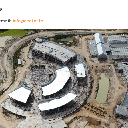
ใจ
email:
info@eeci.or.th