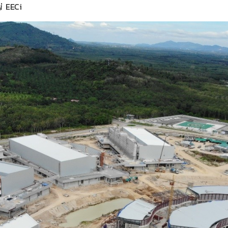
่ EECi