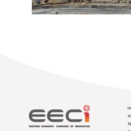
H
A
T