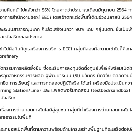
ามคืบหน้าไปแล้วกว่า 55% โดยคาดว่าประมาณเดือนมิถุนายน 2564 การ
ในอาคารสำนักงานใหญ่ EECi โดยเข้าตกแต่งพื้นที่ได้ในช่วงปลายปี 2564
ะบบสาธารณูปโภค ก็แล้วเสร็จไปกว่า 90% โดย กลุ่มปตท. ซึ่งเป็นพัน
บบเมืองอัจฉริยะของประเทศ
้าไปคือทีมที่ดูแลเรื่องการบริหาร EECi กลุ่มที่สองที่จะตามเข้าไปก็คื
iorefinery
กรรมการผลิตยั่งยืน ซึ่งจะเริ่มการลงทุนจัดตั้งศูนย์เพื่อให้พร้อมเปิดใ
อุตสาหกรรมการผลิต ผู้พัฒนาระบบ (SI) นวัตกร นักวิจัย ตลอดจนนักศึ
รสาธิต การเรียนรู้ และการทดลองปฏิบัติจริง ได้แก่ เครื่องมือประเมิน
earning Station/Line) และ แพลตฟอร์มทดสอบ (testbed/sandbox) รวม
อัจฉริยะ
ำเรื่องการถ่ายทอดเทคโนโลยีสู่ชุมชน กลุ่มที่ทำเรื่องการถ่ายทอดเทคโนโลยี
าหกรรมในพื้นที่
และจะทยอยเปิดพื้นที่ตามความพร้อมด้านโครงสร้างพื้นฐานที่จะเสร็จต่อ