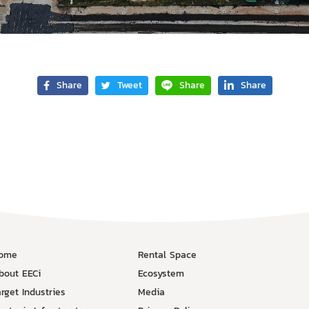
Share
Tweet
Share
Share
ome
Rental Space
bout EECi
Ecosystem
arget Industries
Media