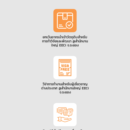
ยกเว้นอากรนำเข้าวัตถุดิบสำหรับ
การทำวิจัยและพัฒนา @สำนักงาน
ใหญ่ EECi จ.ระยอง
วีซ่าการทำงานสำหรับผู้เชี่ยวชาญ
ต่างประเทศ @สำนักงานใหญ่ EECi
จ.ระยอง