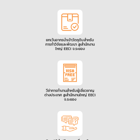
ยกเว้นอากรนำเข้าวัตถุดิบสำหรับ
การทำวิจัยและพัฒนา @สำนักงาน
ใหญ่ EECi จ.ระยอง
วีซ่าการทำงานสำหรับผู้เชี่ยวชาญ
ต่างประเทศ @สำนักงานใหญ่ EECi
จ.ระยอง