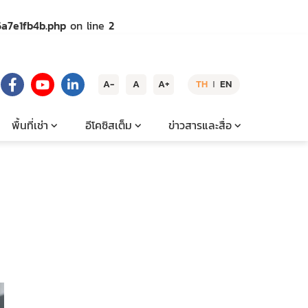
a7e1fb4b.php
on line
2
A-
A
A+
TH
EN
|
พื้นที่เช่า
อีโคซิสเต็ม
ข่าวสารและสื่อ