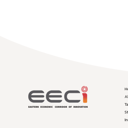
H
A
T
St
I