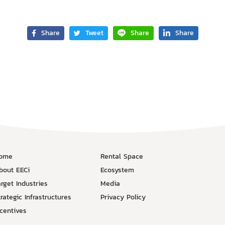
Share
Tweet
Share
Share
ome
Rental Space
bout EECi
Ecosystem
arget Industries
Media
rategic Infrastructures
Privacy Policy
ncentives