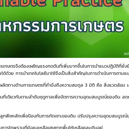
การเกษตรจึงต้องเผชิญแรงกดดันที่เพิ่มมากขึ้นในการนำแนวปฏิบัติที่ย
้ด้วย การนำเทคโนโลยีมาใช้จึงเป็นสิ่งสำคัญในการดำเนินการตามแนวปฏิ
ิตทางด้านการเกษตรที่คำนึงถึงความสมดุล 3 มิติ คือ สิ่งแวดล้อม เศ
นที่เดียวกันตามลำดับฤดูกาลเพื่อจัดการความอุดมสมบูรณ์ของดิน ลด
้ปลูกพืชหลักเพื่อป้องกันการกัดเซาะของดิน ปรับปรุงความอุดมสมบูรณ์
การไถพรวนที่ยังคงเหลือเศษซากพื้นให้เหลือคลุมดินอยู่