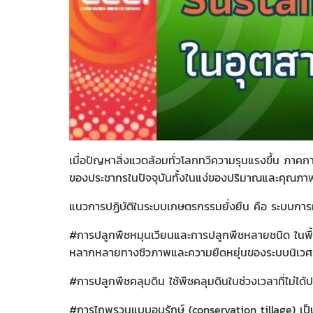
เมื่อปัญหาสิ่งแวดล้อมทั่วโลกทวีความรุนแรงขึ้น ภาค
ของประชากรในปัจจุบันทั้งในแง่ของปริมาณและคุณภาพได
แนวการปฏิบัติในระบบเกษตรกรรมยั่งยืน คือ ระบบการผล
#การปลูกพืชหมุนเวียนและการปลูกพืชหลายชนิด ในพื้
หลากหลายทางชีวภาพและความยืดหยุ่นของระบบนิเวศ
#การปลูกพืชคลุมดิน ใช้พืชคลุมดินในช่วงเวลาที่ไม่ได
#การไถพรวนแบบอนุรักษ์ (conservation tillage) เป็น