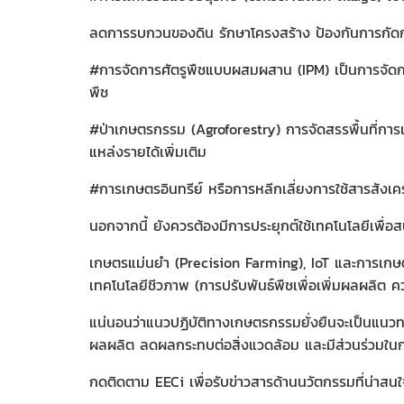
ลดการรบกวนของดิน รักษาโครงสร้าง ป้องกันการกัด
#การจัดการศัตรูพืชแบบผสมผสาน (IPM) เป็นการจัดการศ
พืช
#ป่าเกษตรกรรม (Agroforestry) การจัดสรรพื้นที่การ
แหล่งรายได้เพิ่มเติม
#การเกษตรอินทรีย์ หรือการหลีกเลี่ยงการใช้สารสัง
นอกจากนี้ ยังควรต้องมีการประยุกต์ใช้เทคโนโลยีเพื่อส
เกษตรแม่นยำ (Precision Farming), IoT และการเกษตร
เทคโนโลยีชีวภาพ (การปรับพันธ์พืชเพื่อเพิ่มผลผลิต 
แน่นอนว่าแนวปฏิบัติทางเกษตรกรรมยั่งยืนจะเป็นแนวท
ผลผลิต ลดผลกระทบต่อสิ่งแวดล้อม และมีส่วนร่วมในกา
กดติดตาม EECi เพื่อรับข่าวสารด้านนวัตกรรมที่น่าสน