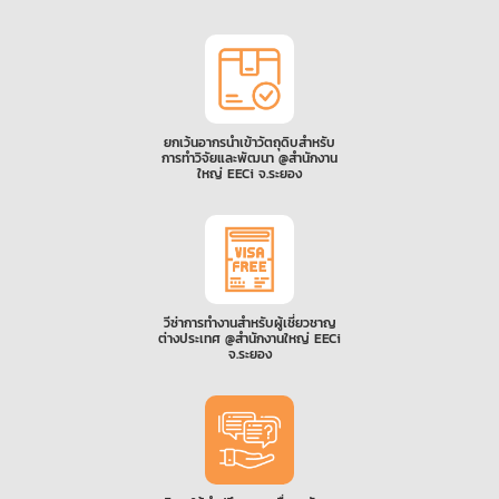
ยกเว้นอากรนำเข้าวัตถุดิบสำหรับ
การทำวิจัยและพัฒนา @สำนักงาน
ใหญ่ EECi จ.ระยอง
วีซ่าการทำงานสำหรับผู้เชี่ยวชาญ
ต่างประเทศ @สำนักงานใหญ่ EECi
จ.ระยอง