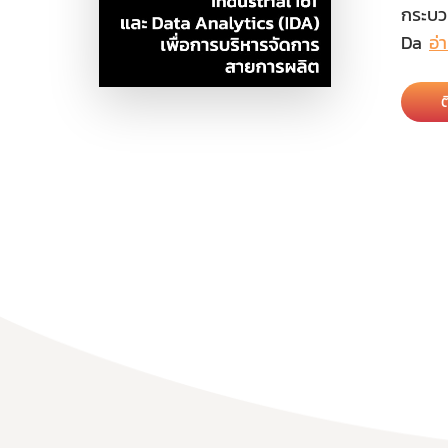
กระบว
Da
อ่