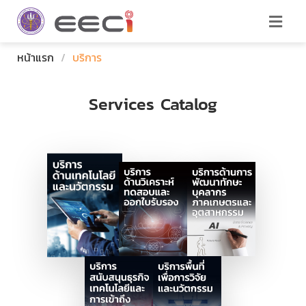
หน้าแรก
/
บริการ
Services Catalog