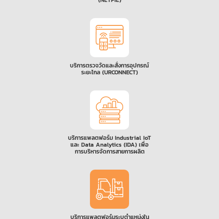
(NETPIE)
บริการตรวจวัดและสั่งการอุปกรณ์
ระยะไกล (URCONNECT)
บริการแพลตฟอร์ม Industrial IoT
และ Data Analytics (IDA) เพื่อ
การบริหารจัดการสายการผลิต
บริการแพลตฟอร์มระบุตำแหน่งใน